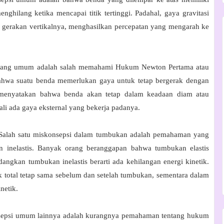
ghilang ketika mencapai titik tertinggi. Padahal, gaya gravitasi
n gerakan vertikalnya, menghasilkan percepatan yang mengarah ke
 yang umum adalah salah memahami Hukum Newton Pertama atau
ahwa suatu benda memerlukan gaya untuk tetap bergerak dengan
a menyatakan bahwa benda akan tetap dalam keadaan diam atau
li ada gaya eksternal yang bekerja padanya.
alah satu miskonsepsi dalam tumbukan adalah pemahaman yang
n inelastis. Banyak orang beranggapan bahwa tumbukan elastis
edangkan tumbukan inelastis berarti ada kehilangan energi kinetik.
ik total tetap sama sebelum dan setelah tumbukan, sementara dalam
netik.
epsi umum lainnya adalah kurangnya pemahaman tentang hukum