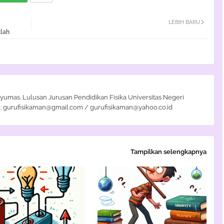
LEBIH BARU
llah
yumas. Lulusan Jurusan Pendidikan Fisika Universitas Negeri
: gurufisikaman@gmail.com / gurufisikaman@yahoo.co.id
Tampilkan selengkapnya