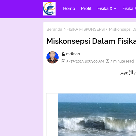
Home
Profil
Fisika X
Fisika 
Beranda
FISIKA MISKONSEPSI
Miskonsepsi Da
Miskonsepsi Dalam Fisik
mr.iksan
5/17/2023 10:53:00 AM
3 minute read
 اارَّحِيم