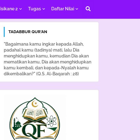
isikane 2
Tugas
Daftar Nilai
TADABBUR QUR'AN
"Bagaimana kamu ingkar kepada Allah,
padahal kamu (tadinya) mati, lalu Dia
menghidupkan kamu, kemudian Dia akan
mematikan kamu, Dia akan menghidupkan
kamu kembali, dan kepada-Nyalah kamu
dikembalikan?" (Q.S. Al-Baqarah : 28)