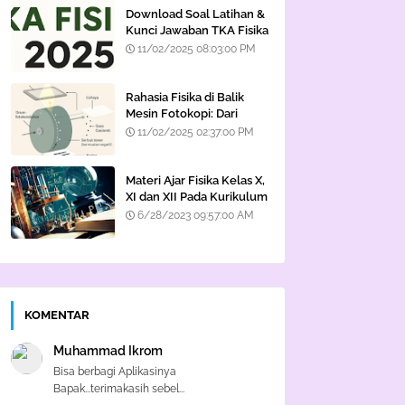
Download Soal Latihan &
Kunci Jawaban TKA Fisika
2025
11/02/2025 08:03:00 PM
Rahasia Fisika di Balik
Mesin Fotokopi: Dari
Cahaya hingga Listrik
11/02/2025 02:37:00 PM
Statis
Materi Ajar Fisika Kelas X,
XI dan XII Pada Kurikulum
Merdeka
6/28/2023 09:57:00 AM
KOMENTAR
Muhammad Ikrom
Bisa berbagi Aplikasinya
Bapak...terimakasih sebel...