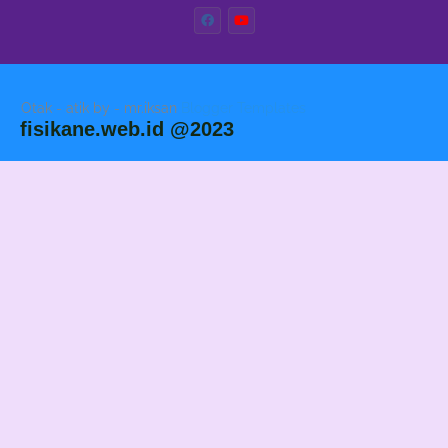
Otak - atik by - mr.iksan
Blogger Templates
fisikane.web.id @2023