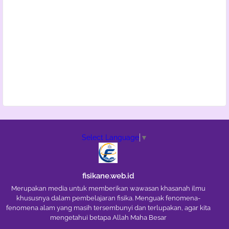
Select Language
▼
fisikane.web.id
Merupakan media untuk memberikan wawasan khasanah ilmu
khususnya dalam pembelajaran fisika. Menguak fenomena-
fenomena alam yang masih tersembunyi dan terlupakan, agar kita
mengetahui betapa Allah Maha Besar