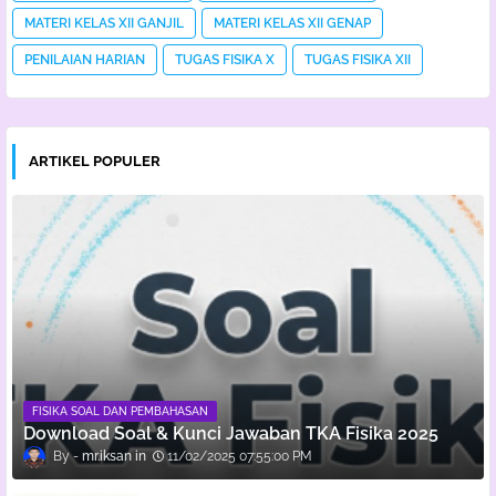
MATERI KELAS XII GANJIL
MATERI KELAS XII GENAP
PENILAIAN HARIAN
TUGAS FISIKA X
TUGAS FISIKA XII
ARTIKEL POPULER
FISIKA SOAL DAN PEMBAHASAN
Download Soal & Kunci Jawaban TKA Fisika 2025
mr.iksan
11/02/2025 07:55:00 PM