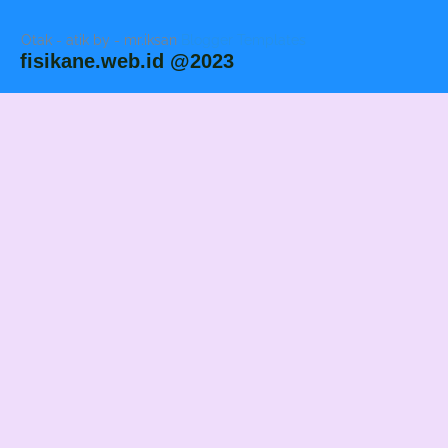
Otak - atik by - mr.iksan
Blogger Templates
fisikane.web.id @2023