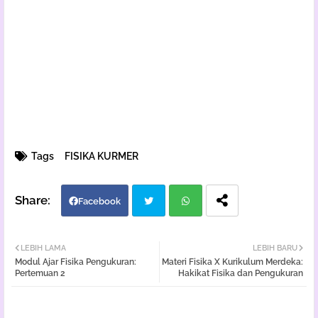
Tags
FISIKA KURMER
Facebook
Twi
Wh
LEBIH LAMA
LEBIH BARU
Modul Ajar Fisika Pengukuran:
Materi Fisika X Kurikulum Merdeka:
tter
atsa
Pertemuan 2
Hakikat Fisika dan Pengukuran
pp