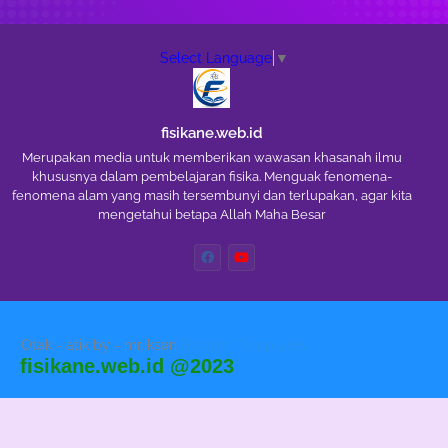
Select Language
▼
fisikane.web.id
Merupakan media untuk memberikan wawasan khasanah ilmu
khususnya dalam pembelajaran fisika. Menguak fenomena-
fenomena alam yang masih tersembunyi dan terlupakan, agar kita
mengetahui betapa Allah Maha Besar
Otak - atik by - mr.iksan
Blogger Templates
fisikane.web.id @2023