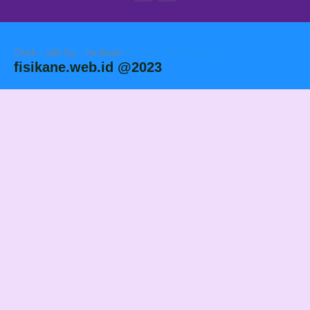
Otak - atik by - mr.iksan
Blogger Templates
fisikane.web.id @2023