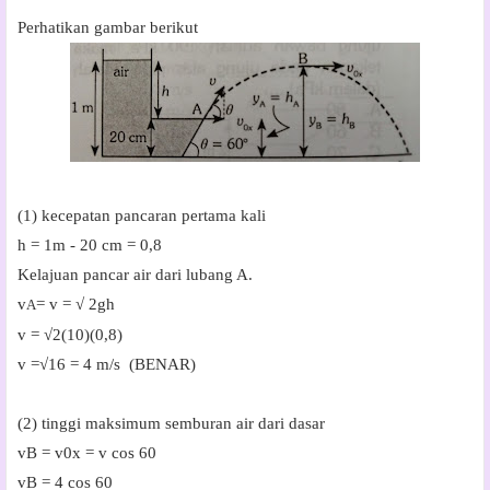
Perhatikan gambar berikut
(1) kecepatan pancaran pertama kali
h = 1m - 20 cm = 0,8
Kelajuan pancar air dari lubang A.
v
= v = √ 2gh
A
v = √2(10)(0,8)
v =√16 = 4 m/s (BENAR)
(2) tinggi maksimum semburan air dari dasar
vB = v0x = v cos 60
vB = 4 cos 60