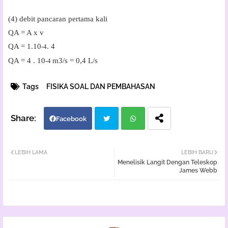
(4) debit pancaran pertama kali
QA = A x v
QA = 1.10
. 4
-4
QA = 4 . 10
m3/s = 0,4 L/s
-4
Tags
FISIKA SOAL DAN PEMBAHASAN
Facebook
Twi
Wh
LEBIH LAMA
LEBIH BARU
Menelisik Langit Dengan Teleskop
tter
atsa
James Webb
pp