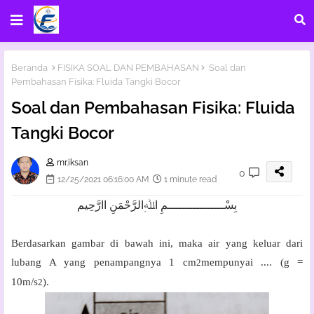
Beranda
FISIKA SOAL DAN PEMBAHASAN
Soal dan
Pembahasan Fisika: Fluida Tangki Bocor
Soal dan Pembahasan Fisika: Fluida
Tangki Bocor
mr.iksan
0
12/25/2021 06:16:00 AM
1 minute read
بِسْــــــــــــــــمِ اﷲِالرَّحْمَنِ اارَّحِيم
Berdasarkan gambar di bawah ini, maka air yang keluar dari
lubang A yang penampangnya 1 cm
mempunyai .... (g =
2
10m/s
).
2