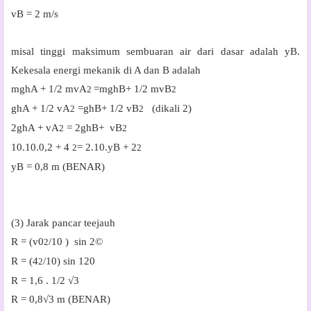
vB = 2 m/s
misal tinggi maksimum sembuaran air dari dasar adalah yB.
Kekesala energi mekanik di A dan B adalah
mghA + 1/2 mvA
=mghB+ 1/2 mvB
2
2
ghA + 1/2 vA
=ghB+ 1/2 vB
(dikali 2)
2
2
2ghA + vA
= 2ghB+ vB
2
2
10.10.0,2 + 4
= 2.10.yB + 2
2
2
yB = 0,8 m (BENAR)
(3) Jarak pancar teejauh
R = (v0
/10 ) sin 2©
2
R = (4
/10) sin 120
2
R = 1,6 . 1/2 √3
R = 0,8√3 m (BENAR)