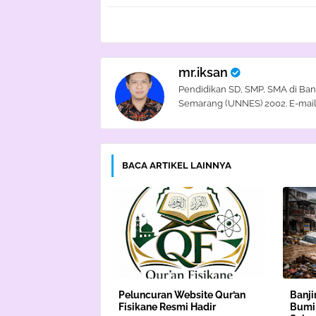
mr.iksan
Pendidikan SD, SMP, SMA di Ban
Semarang (UNNES) 2002. E-mail
BACA ARTIKEL LAINNYA
Peluncuran Website Qur’an
Banji
Fisikane Resmi Hadir
Bumi: