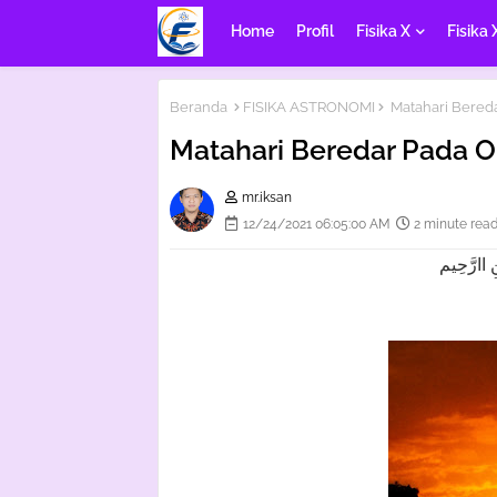
Home
Profil
Fisika X
Fisika 
Beranda
FISIKA ASTRONOMI
Matahari Bereda
Matahari Beredar Pada Or
mr.iksan
12/24/2021 06:05:00 AM
2 minute rea
 اارَّحِيم