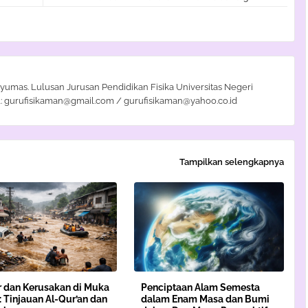
yumas. Lulusan Jurusan Pendidikan Fisika Universitas Negeri
: gurufisikaman@gmail.com / gurufisikaman@yahoo.co.id
Tampilkan selengkapnya
r dan Kerusakan di Muka
Penciptaan Alam Semesta
 Tinjauan Al-Qur’an dan
dalam Enam Masa dan Bumi