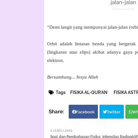
“Demi langit yang mempunyai jalan-jalan (orbit
Orbit adalah lintasan benda yang bergerak 
(lingkaran atau elips) akibat adanya gaya p
elektron.
Bersambung... Insya Allah
Tags
FISIKA AL-QUR'AN
FISIKA AS
Facebook
Twitter
Wh
LEBIH LAMA
Soal dan Pembahasan Fisika: Intensitas Radioaktif