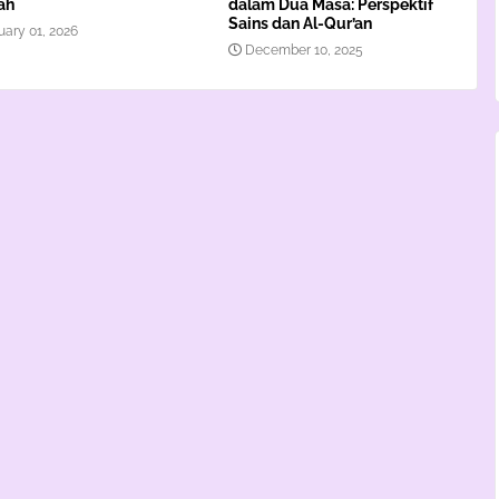
ah
dalam Dua Masa: Perspektif
Sains dan Al-Qur’an
uary 01, 2026
December 10, 2025