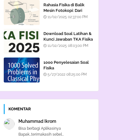
Rahasia Fisika di Balik
Mesin Fotokopi: Dari
Cahaya hingga Listrik
11/02/2025 02:37:00 PM
Statis
Download Soal Latihan &
Kunci Jawaban TKA Fisika
2025
11/02/2025 08:03:00 PM
1000 Penyelesaian Soal
Fisika
5/27/2022 08:25:00 PM
KOMENTAR
Muhammad Ikrom
Bisa berbagi Aplikasinya
Bapak...terimakasih sebel...