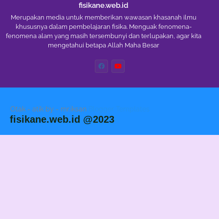
fisikane.web.id
Merupakan media untuk memberikan wawasan khasanah ilmu
khususnya dalam pembelajaran fisika. Menguak fenomena-
fenomena alam yang masih tersembunyi dan terlupakan, agar kita
mengetahui betapa Allah Maha Besar
Otak - atik by - mr.iksan
Blogger Templates
fisikane.web.id @2023