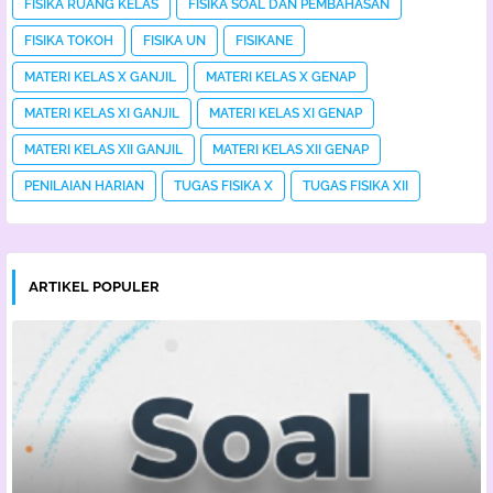
FISIKA RUANG KELAS
FISIKA SOAL DAN PEMBAHASAN
FISIKA TOKOH
FISIKA UN
FISIKANE
MATERI KELAS X GANJIL
MATERI KELAS X GENAP
MATERI KELAS XI GANJIL
MATERI KELAS XI GENAP
MATERI KELAS XII GANJIL
MATERI KELAS XII GENAP
PENILAIAN HARIAN
TUGAS FISIKA X
TUGAS FISIKA XII
ARTIKEL POPULER