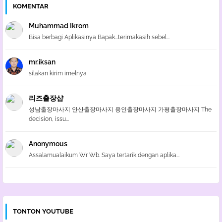
KOMENTAR
Muhammad Ikrom
Bisa berbagi Aplikasinya Bapak...terimakasih sebel...
mr.iksan
silakan kirim imelnya
리즈출장샵
성남출장마사지 안산출장마사지 용인출장마사지 가평출장마사지 The
decision, issu...
Anonymous
Assalamualaikum Wr Wb. Saya tertarik dengan aplika...
TONTON YOUTUBE