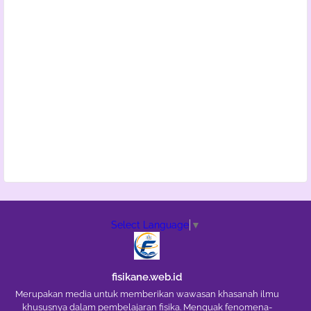
Select Language
▼
fisikane.web.id
Merupakan media untuk memberikan wawasan khasanah ilmu
khususnya dalam pembelajaran fisika. Menguak fenomena-