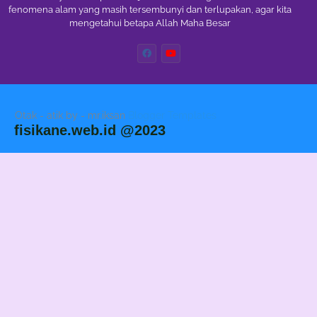
fenomena alam yang masih tersembunyi dan terlupakan, agar kita
mengetahui betapa Allah Maha Besar
Otak - atik by - mr.iksan
Blogger Templates
fisikane.web.id @2023