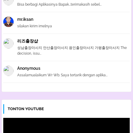
Bisa berbagi Aplikasinya Bapak...terimakasih sebel...
mr.iksan
silakan kirim imelnya
리즈출장샵
성남출장마사지 안산출장마사지 용인출장마사지 가평출장마사지 The
decision, issu...
Anonymous
Assalamualaikum Wr Wb. Saya tertarik dengan aplika...
TONTON YOUTUBE