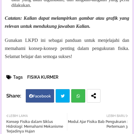
dilakukan.
Catatan: Kalian dapat melampirkan gambar atau grafik yang
relevan untuk mendukung jawaban Kalian.
Gunakan LKPD ini sebagai panduan untuk menjelajahi dan
memahami konsep-konsep penting dalam pengukuran fisika.
Selamat belajar dan semoga sukses!
Tags
FISIKA KURMER
Facebook
Twi
Wh
LEBIH LAMA
LEBIH BARU
Konsep Fisika dalam Siklus
Modul Ajar Fisika Bab Pengukuran :
tter
atsa
Hidrologi: Memahami Mekanisme
Pertemuan 3
Terjadinya Hujan