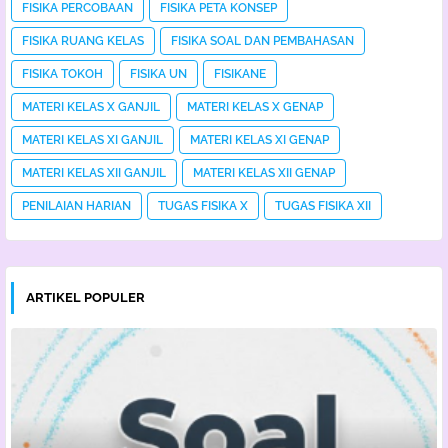
FISIKA PERCOBAAN
FISIKA PETA KONSEP
FISIKA RUANG KELAS
FISIKA SOAL DAN PEMBAHASAN
FISIKA TOKOH
FISIKA UN
FISIKANE
MATERI KELAS X GANJIL
MATERI KELAS X GENAP
MATERI KELAS XI GANJIL
MATERI KELAS XI GENAP
MATERI KELAS XII GANJIL
MATERI KELAS XII GENAP
PENILAIAN HARIAN
TUGAS FISIKA X
TUGAS FISIKA XII
ARTIKEL POPULER