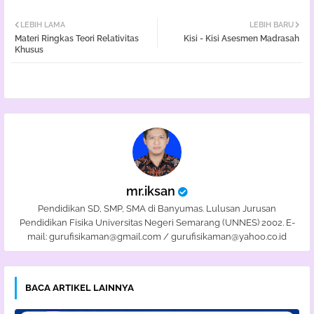
Twi
Wh
LEBIH LAMA
LEBIH BARU
Materi Ringkas Teori Relativitas
Kisi - Kisi Asesmen Madrasah
tter
atsa
Khusus
pp
mr.iksan
Pendidikan SD, SMP, SMA di Banyumas. Lulusan Jurusan
Pendidikan Fisika Universitas Negeri Semarang (UNNES) 2002. E-
mail: gurufisikaman@gmail.com / gurufisikaman@yahoo.co.id
BACA ARTIKEL LAINNYA