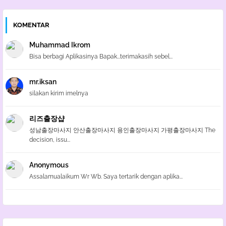
KOMENTAR
Muhammad Ikrom
Bisa berbagi Aplikasinya Bapak...terimakasih sebel...
mr.iksan
silakan kirim imelnya
리즈출장샵
성남출장마사지 안산출장마사지 용인출장마사지 가평출장마사지 The
decision, issu...
Anonymous
Assalamualaikum Wr Wb. Saya tertarik dengan aplika...