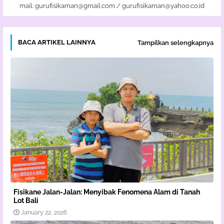
mail: gurufisikaman@gmail.com / gurufisikaman@yahoo.co.id
BACA ARTIKEL LAINNYA
Tampilkan selengkapnya
Fisikane Jalan-Jalan: Menyibak Fenomena Alam di Tanah
Lot Bali
January 22, 2026