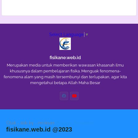
Select Language
▼
fisikane.web.id
Merupakan media untuk memberikan wawasan khasanah ilmu
khususnya dalam pembelajaran fisika. Menguak fenomena-
fenomena alam yang masih tersembunyi dan terlupakan, agar kita
mengetahui betapa Allah Maha Besar
Otak - atik by - mr.iksan
Blogger Templates
fisikane.web.id @2023