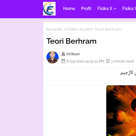
Home
Profil
Fisika X
Fisika 
Beranda
FISIKA ALAM
Teori Berhram
Teori Berhram
mr.iksan
8/19/2021 04:15:00 PM
3 minute read
 اارَّحِيم