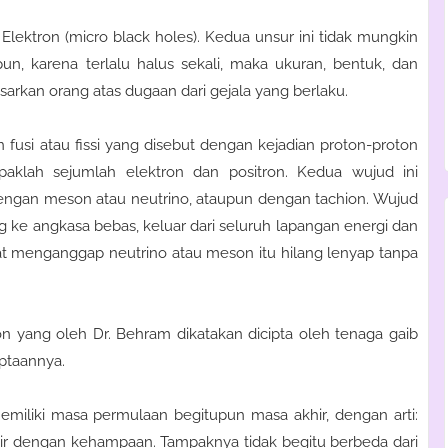
Elektron (micro black holes). Kedua unsur ini tidak mungkin
n, karena terlalu halus sekali, maka ukuran, bentuk, dan
dasarkan orang atas dugaan dari gejala yang berlaku.
usi atau fissi yang disebut dengan kejadian proton-proton
aklah sejumlah elektron dan positron. Kedua wujud ini
engan meson atau neutrino, ataupun dengan tachion. Wujud
pung ke angkasa bebas, keluar dari seluruh lapangan energi dan
arat menganggap neutrino atau meson itu hilang lenyap tanpa
on yang oleh Dr. Behram dikatakan dicipta oleh tenaga gaib
iptaannya.
miliki masa permulaan begitupun masa akhir, dengan arti:
ir dengan kehampaan. Tampaknya tidak begitu berbeda dari