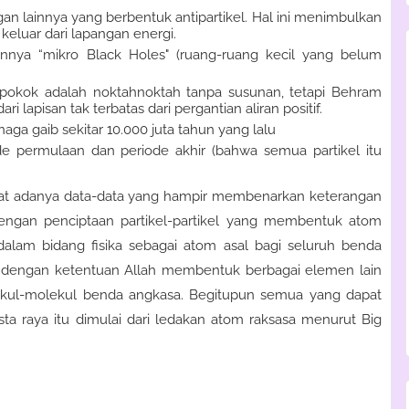
an lainnya yang berbentuk antipartikel. Hal ini menimbulkan
keluar dari lapangan energi.
nnya “mikro Black Holes" (ruang-ruang kecil yang belum
 pokok adalah noktahnoktah tanpa susunan, tetapi Behram
ri lapisan tak terbatas dari pergantian aliran positif.
naga gaib sekitar 10.000 juta tahun yang lalu
de permulaan dan periode akhir (bahwa semua partikel itu
dilihat adanya data-data yang hampir membenarkan keterangan
engan penciptaan partikel-partikel yang membentuk atom
dalam bidang fisika sebagai atom asal bagi seluruh benda
 dengan ketentuan Allah membentuk berbagai elemen lain
kul-molekul benda angkasa. Begitupun semua yang dapat
sta raya itu dimulai dari ledakan atom raksasa menurut Big