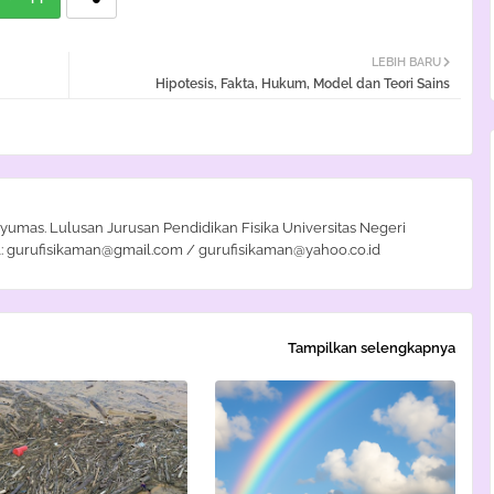
LEBIH BARU
Hipotesis, Fakta, Hukum, Model dan Teori Sains
yumas. Lulusan Jurusan Pendidikan Fisika Universitas Negeri
: gurufisikaman@gmail.com / gurufisikaman@yahoo.co.id
Tampilkan selengkapnya