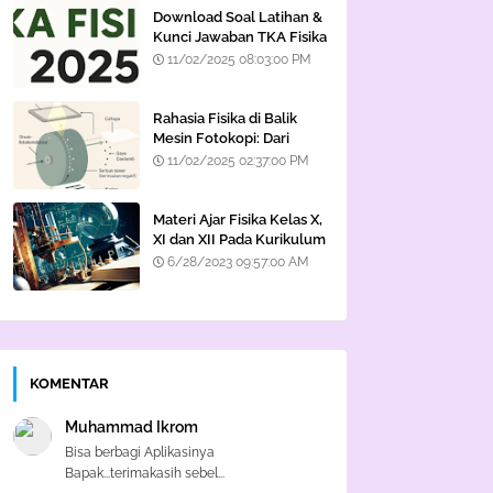
Download Soal Latihan &
Kunci Jawaban TKA Fisika
2025
11/02/2025 08:03:00 PM
Rahasia Fisika di Balik
Mesin Fotokopi: Dari
Cahaya hingga Listrik
11/02/2025 02:37:00 PM
Statis
Materi Ajar Fisika Kelas X,
XI dan XII Pada Kurikulum
Merdeka
6/28/2023 09:57:00 AM
KOMENTAR
Muhammad Ikrom
Bisa berbagi Aplikasinya
Bapak...terimakasih sebel...