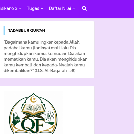
isikane 2
Tugas
Daftar Nilai
TADABBUR QUR'AN
"Bagaimana kamu ingkar kepada Allah,
padahal kamu (tadinya) mati, lalu Dia
menghidupkan kamu, kemudian Dia akan
mematikan kamu, Dia akan menghidupkan
kamu kembali, dan kepada-Nyalah kamu
dikembalikan?" (Q.S. Al-Baqarah : 28)