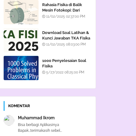
Rahasia Fisika di Balik
Mesin Fotokopi: Dari
Cahaya hingga Listrik
11/02/2025 02:37:00 PM
Statis
Download Soal Latihan &
Kunci Jawaban TKA Fisika
2025
11/02/2025 08:03:00 PM
1000 Penyelesaian Soal
Fisika
5/27/2022 08:25:00 PM
KOMENTAR
Muhammad Ikrom
Bisa berbagi Aplikasinya
Bapak...terimakasih sebel...