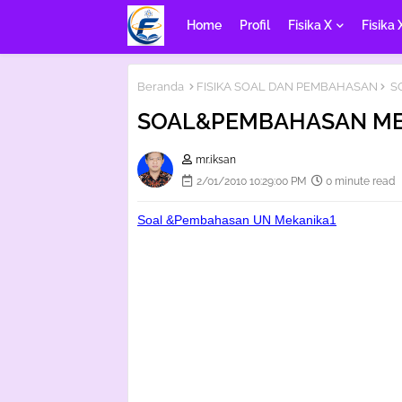
Home
Profil
Fisika X
Fisika 
Beranda
FISIKA SOAL DAN PEMBAHASAN
S
SOAL&PEMBAHASAN ME
mr.iksan
2/01/2010 10:29:00 PM
0 minute read
Soal &Pembahasan UN Mekanika1