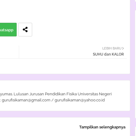
atsapp
LEBIH BARU
SUHU dan KALOR
yumas. Lulusan Jurusan Pendidikan Fisika Universitas Negeri
: gurufisikaman@gmail.com / gurufisikaman@yahoo.co.id
Tampilkan selengkapnya