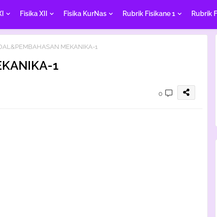
XI
Fisika XII
Fisika KurNas
Rubrik Fisikane 1
Rubrik F
OAL&PEMBAHASAN MEKANIKA-1
KANIKA-1
0