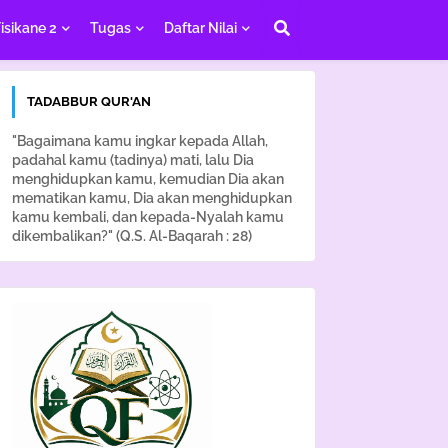
isikane 2
Tugas
Daftar Nilai
TADABBUR QUR'AN
"Bagaimana kamu ingkar kepada Allah,
padahal kamu (tadinya) mati, lalu Dia
menghidupkan kamu, kemudian Dia akan
mematikan kamu, Dia akan menghidupkan
kamu kembali, dan kepada-Nyalah kamu
dikembalikan?" (Q.S. Al-Baqarah : 28)