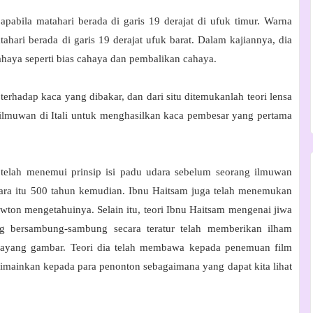
pabila mata­hari berada di garis 19 derajat di ufuk timur. Warna
a­hari berada di garis 19 derajat ufuk barat. Dalam kajiannya, dia
ahaya seperti bias cahaya dan pembalikan cahaya.
erhadap kaca yang dibakar, dan dari situ ditemukanlah teori lensa
a ilmuwan di Itali untuk menghasilkan kaca pembesar yang pertama
telah menemui prinsip isi padu udara sebelum seorang ilmuwan
ara itu 500 tahun kemudian. Ibnu Haitsam juga telah menemukan
wton mengetahuinya. Selain itu, teori Ibnu Hai­tsam mengenai jiwa
ng bersambung-sambung secara teratur telah memberikan ilham
wayang gambar. Teori dia telah membawa kepada penemuan film
ainkan kepada para penonton sebagaimana yang dapat kita lihat