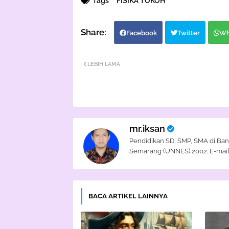
Tags
FISIKA TOKOH
Facebook
Twitter
Wh
LEBIH LAMA
mr.iksan
Pendidikan SD, SMP, SMA di Ban
Semarang (UNNES) 2002. E-mail
BACA ARTIKEL LAINNYA