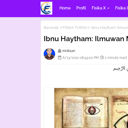
Home
Profil
Fisika X
Fisika 
Beranda
FISIKA TOKOH
Ibnu Haytham: Ilmuw
Ibnu Haytham: Ilmuwan 
mr.iksan
6/13/2022 08:49:00 PM
2 minute read
 اارَّحِيم