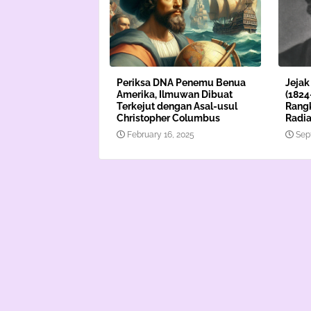
Periksa DNA Penemu Benua
Jejak
Amerika, Ilmuwan Dibuat
(1824
Terkejut dengan Asal-usul
Rangk
Christopher Columbus
Radia
February 16, 2025
Sep