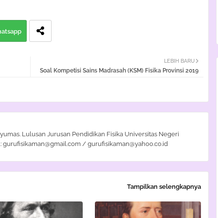
atsapp
LEBIH BARU
Soal Kompetisi Sains Madrasah (KSM) Fisika Provinsi 2019
yumas. Lulusan Jurusan Pendidikan Fisika Universitas Negeri
: gurufisikaman@gmail.com / gurufisikaman@yahoo.co.id
Tampilkan selengkapnya