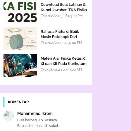
Download Soal Latihan &
Kunci Jawaban TKA Fisika
2025
11/02/2025 08:03:00 PM
Rahasia Fisika di Balik
Mesin Fotokopi: Dari
Cahaya hingga Listrik
11/02/2025 02:37:00 PM
Statis
Materi Ajar Fisika Kelas X,
XI dan XII Pada Kurikulum
Merdeka
6/28/2023 09:57:00 AM
KOMENTAR
Muhammad Ikrom
Bisa berbagi Aplikasinya
Bapak...terimakasih sebel...