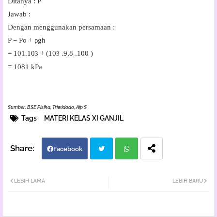
Ditanya : P
Jawab
:
Dengan menggunakan persamaan :
P
=
P
o
+
ρgh
= 101.
10
+ (10
.
9,8 .100 )
3
3
= 1081 kPa
Sumber: BSE Fisika, Triwidodo, Aip S
Tags
MATERI KELAS XI GANJIL
Facebook
Twi
Wh
LEBIH LAMA
LEBIH BARU
tter
atsa
pp