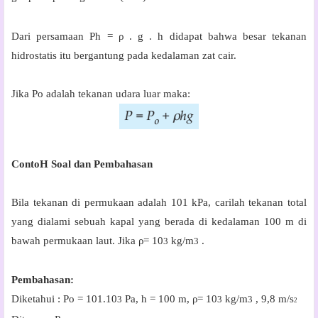
Dari persamaan Ph =
ρ
. g . h didapat bahwa besar tekanan
hidrostatis itu bergantung pada kedalaman zat cair.
Jika Po adalah tekanan udara luar maka:
ContoH Soal dan
Pembahasan
Bila tekanan di permukaan adalah 101 kPa, carilah tekanan total
yang dialami sebuah kapal yang berada di kedalaman 100 m di
bawah permukaan laut. Jika
ρ= 10
kg/m
.
3
3
Pembahasan:
Diketahui
:
P
o
= 101.
10
Pa,
h
= 100 m,
ρ= 10
kg/m
,
9,8 m/s
3
3
3
2