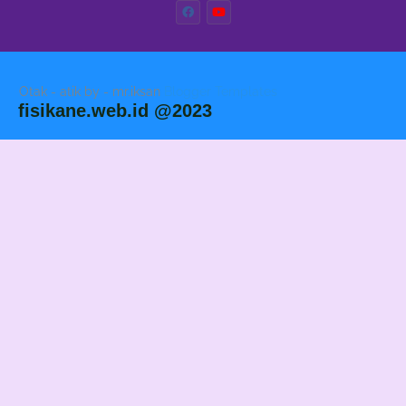
Otak - atik by - mr.iksan
Blogger Templates
fisikane.web.id @2023