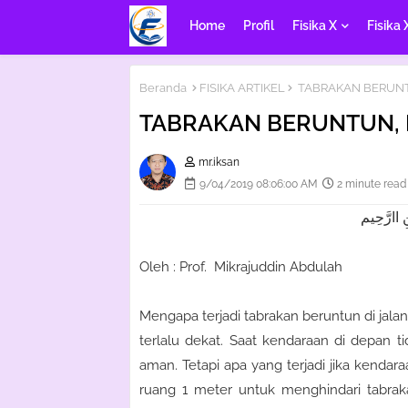
Home
Profil
Fisika X
Fisika 
Beranda
FISIKA ARTIKEL
TABRAKAN BERUNTU
TABRAKAN BERUNTUN, 
mr.iksan
9/04/2019 08:06:00 AM
2 minute read
 اارَّحِيم
Oleh : Prof. Mikrajuddin Abdulah
Mengapa terjadi tabrakan beruntun di jala
terlalu dekat. Saat kendaraan di depan 
aman. Tetapi apa yang terjadi jika kenda
ruang 1 meter untuk menghindari tabrak