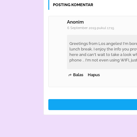
POSTING KOMENTAR
Anonim
6 September 2019 pukul 17.15
Greetings from Los angeles! I'm bor
lunch break. I enjoy the info you pr
here and can't wait to take a look 
phone .. I'm not even using WIFI, jus
Balas
Hapus