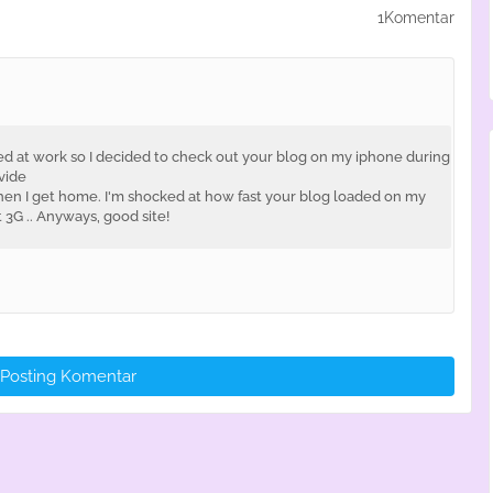
1Komentar
ed at work so I decided to check out your blog on my iphone during
ovide
when I get home. I'm shocked at how fast your blog loaded on my
t 3G .. Anyways, good site!
Posting Komentar