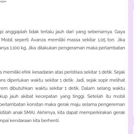
tapi anggaplah tidak terlalu jauh dari yang sebenarnya. Gaya
obil seperti Avanza memiliki massa sekitar 1,05 ton. Jika
anya 1.100 kg. Jika dilakukan pengeraman maka perlambatan
memiliki efek kesadaran atas peristiwa sekitar 1 detik. Sejak
 diperlukan waktu sekitar 1 detik. Jadi, sejak sopir melihat
rem dibutuhkan waktu sekitar 1 detik. Dalam selang waktu
up jauh akibat kecepatan yang tinggi. Setelah itu mobil
perlambatan konstan maka gerak maju selama pengereman
tilah anak SMA). Akhirnya, kita dapat memperkirakan gerak
mpai kendaraan kita berhenti.