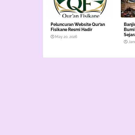
Peluncuran Website Qur’an
Banji
Fisikane Resmi Hadir
Bumi:
Sejar
May 20, 2026
Jan