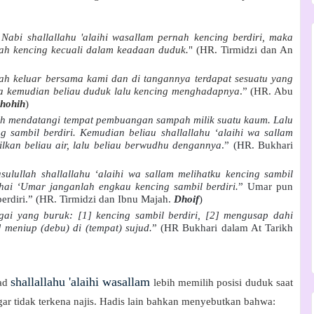
abi shallallahu 'alaihi wasallam
pernah kencing berdiri, maka
nah kencing kecuali dalam keadaan duduk.
" (HR. Tirmidzi dan An
nah keluar bersama kami dan di tangannya terdapat sesuatu yang
nya kemudian beliau duduk lalu kencing menghadapnya
.” (HR. Abu
hohih
)
nah mendatangi tempat pembuangan sampah milik suatu kaum. Lalu
ng sambil berdiri. Kemudian beliau shallallahu ‘alaihi wa sallam
lkan beliau air, lalu beliau berwudhu dengannya
.” (HR. Bukhari
sulullah shallallahu ‘alaihi wa sallam melihatku kencing sambil
hai ‘Umar janganlah engkau kencing sambil berdiri.
” Umar pun
 berdiri.” (HR. Tirmidzi dan Ibnu Majah.
Dhoif
)
ai yang buruk: [1] kencing sambil berdiri, [2] mengusap dahi
] meniup (debu) di (tempat) sujud.
” (HR Bukhari dalam At Tarikh
shallallahu 'alaihi wasallam
ad
lebih memilih posisi duduk saat
agar tidak terkena najis. Hadis lain bahkan menyebutkan bahwa: