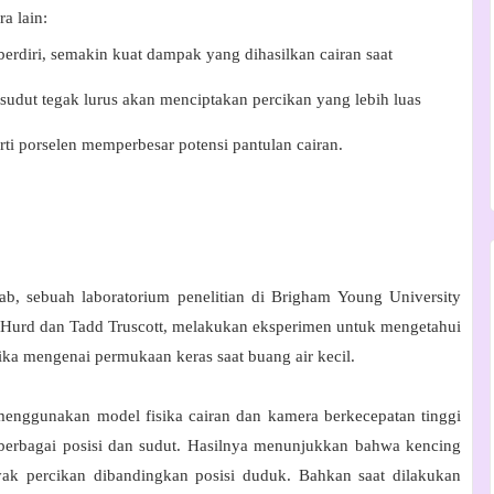
a lain:
 berdiri, semakin kuat dampak yang dihasilkan cairan saat
 sudut tegak lurus akan menciptakan percikan yang lebih luas
rti porselen memperbesar potensi pantulan cairan.
ab
, sebuah laboratorium penelitian di
Brigham Young University
 Hurd
dan
Tadd Truscott
, melakukan eksperimen untuk mengetahui
tika mengenai permukaan keras saat buang air kecil.
menggunakan model fisika cairan dan kamera berkecepatan tinggi
 berbagai posisi dan sudut. Hasilnya menunjukkan bahwa
kencing
yak percikan dibandingkan posisi duduk
. Bahkan saat dilakukan