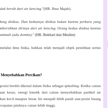
ak bersih dari air kencing.
"(HR. Ibnu Majah).
dang disiksa. Dan keduanya disiksa bukan karena perkara yang
mbersihkan dirinya dari air kencing. Orang kedua disiksa karena
namimah (adu domba).
"
(HR. Bukhari dan Muslim)
melalui ilmu fisika, bahkan telah menjadi objek penelitian serius
ri Menyebabkan Percikan?
osisi berdiri dikenal dalam fisika sebagai
splashing
. Ketika cairan
an keras, energi kinetik dari cairan menyebabkan partikel air
ikan kecil maupun besar. Ini menjadi lebih parah saat posisi buang
ecepatan jatuhnya cairan lebih tinggi.