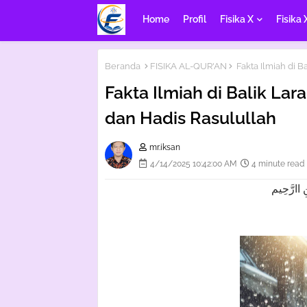
Home
Profil
Fisika X
Fisika 
Beranda
FISIKA AL-QUR'AN
Fakta Ilmiah di B
Fakta Ilmiah di Balik Lar
dan Hadis Rasulullah
mr.iksan
4/14/2025 10:42:00 AM
4 minute read
 اارَّحِيم