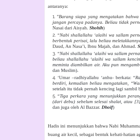
antaranya:
"
Barang siapa yang mengatakan bahwa N
jangan percaya padanya. Beliau tidak per
Nasai dari Aisyah.
Shohih
)
“
Nabi shallallahu ‘alaihi wa sallam per
berbentuk perisai, lalu beliau meletakkan
Daud, An Nasa’i, Ibnu Majah, dan Ahmad.
S
“
Nabi shallallahu ‘alaihi wa sallam per
beliau shallallahu ‘alaihi wa sallam kenci
meminta diambilkan air. Aku pun mengambi
dan Muslim).
‘Umar –radhiyallahu ‘anhu- berkata:
“
Ra
berdiri, kemudian beliau mengatakan, “Wa
setelah itu tidak pernah kencing lagi sambil
“
Tiga perkara yang menunjukkan perang
(dari debu) sebelum selesai shalat, atau [3
dan juga oleh Al Bazzar.
Dhoif
)
Hadis ini menunjukkan bahwa Nabi Muhamm
buang air kecil, sebagai bentuk kehati-hatian 