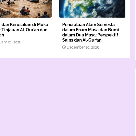
r dan Kerusakan di Muka
Penciptaan Alam Semesta
 Tinjauan Al-Qur’an dan
dalam Enam Masa dan Bumi
ah
dalam Dua Masa: Perspektif
Sains dan Al-Qur’an
uary 01, 2026
December 10, 2025