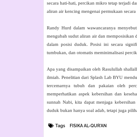
secara hati-hati,
percikan mikro tetap terjadi d
aliran air kencing mengenai permukaan secara 
Randy Hurd dalam wawancaranya menyebutka
mengubah sudut aliran air dan memposisikan d
dalam posisi duduk
. Posisi ini secara sign
tumbukan, dan otomatis meminimalisasi perci
Apa yang disampaikan oleh Rasulullah shallalla
ilmiah. Penelitian dari Splash Lab BYU mend
tercemarnya tubuh dan pakaian oleh perc
memperhatikan aspek kebersihan dan keseha
sunnah Nabi, kita dapat menjaga kebersihan d
duduk bukan hanya soal adab, tetapi juga pili
Tags
FISIKA AL-QUR'AN