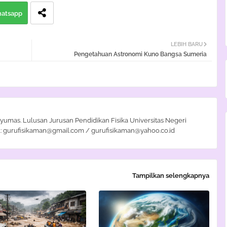
atsapp
LEBIH BARU
Pengetahuan Astronomi Kuno Bangsa Sumeria
yumas. Lulusan Jurusan Pendidikan Fisika Universitas Negeri
: gurufisikaman@gmail.com / gurufisikaman@yahoo.co.id
Tampilkan selengkapnya