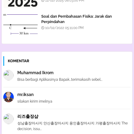
11/02/2025 08:03:00 PM
Soal dan Pembahasan Fisika: Jarak dan
Perpindahan
10/02/2022 05:11:00 PM
KOMENTAR
Muhammad Ikrom
Bisa berbagi Aplikasinya Bapak...terimakasih sebel...
mr.iksan
silakan kirim imelnya
리즈출장샵
성남출장마사지 안산출장마사지 용인출장마사지 가평출장마사지 The
decision, issu...