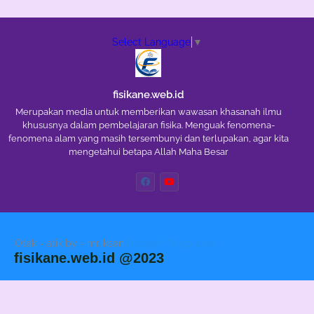
Select Language
▼
fisikane.web.id
Merupakan media untuk memberikan wawasan khasanah ilmu
khususnya dalam pembelajaran fisika. Menguak fenomena-
fenomena alam yang masih tersembunyi dan terlupakan, agar kita
mengetahui betapa Allah Maha Besar
Otak - atik by - mr.iksan
Blogger Templates
fisikane.web.id @2023