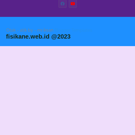
Otak - atik by - mr.iksan
Blogger Templates
fisikane.web.id @2023