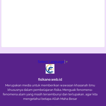
Select Language
▼
fisikane.web.id
Merupakan media untuk memberikan wawasan khasanah ilmu
khususnya dalam pembelajaran fisika. Menguak fenomena-
fenomena alam yang masih tersembunyi dan terlupakan, agar kita
mengetahui betapa Allah Maha Besar