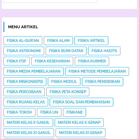
MENU ARTIKEL
FISIKA AL-QUR'AN
FISIKA ALAM
FISIKA ARTIKEL
FISIKA ASTRONOMI
FISIKA BUMI DATAR
FISIKA HADITS
FISIKA ITSF
FISIKA KESEHARIAN
FISIKA KURMER
FISIKA MEDIA PEMBELAJARAN
FISIKA METODE PEMBELAJARAN
FISIKA MISKONSEPSI
FISIKA MODUL
FISIKA PENDIDIKAN
FISIKA PERCOBAAN
FISIKA PETA KONSEP
FISIKA RUANG KELAS
FISIKA SOAL DAN PEMBAHASAN
FISIKA TOKOH
FISIKA UN
FISIKANE
MATERI KELAS X GANJIL
MATERI KELAS X GENAP
MATERI KELAS XI GANJIL
MATERI KELAS XI GENAP