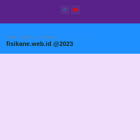
Otak - atik by - mr.iksan
Blogger Templates
fisikane.web.id @2023