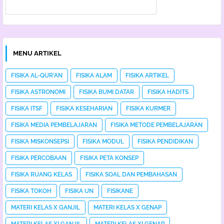
MENU ARTIKEL
FISIKA AL-QUR'AN
FISIKA ALAM
FISIKA ARTIKEL
FISIKA ASTRONOMI
FISIKA BUMI DATAR
FISIKA HADITS
FISIKA ITSF
FISIKA KESEHARIAN
FISIKA KURMER
FISIKA MEDIA PEMBELAJARAN
FISIKA METODE PEMBELAJARAN
FISIKA MISKONSEPSI
FISIKA MODUL
FISIKA PENDIDIKAN
FISIKA PERCOBAAN
FISIKA PETA KONSEP
FISIKA RUANG KELAS
FISIKA SOAL DAN PEMBAHASAN
FISIKA TOKOH
FISIKA UN
FISIKANE
MATERI KELAS X GANJIL
MATERI KELAS X GENAP
MATERI KELAS XI GANJIL
MATERI KELAS XI GENAP