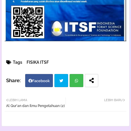
Tags
FISIKA ITSF
Facebook
Twi
Wh
LEBIH LAMA
LEBIH BARU
Al Qur'an dan Ilmu Pengetahuan (2)
tter
atsa
pp