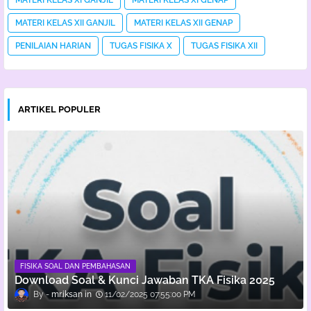
MATERI KELAS XII GANJIL
MATERI KELAS XII GENAP
PENILAIAN HARIAN
TUGAS FISIKA X
TUGAS FISIKA XII
ARTIKEL POPULER
FISIKA SOAL DAN PEMBAHASAN
Download Soal & Kunci Jawaban TKA Fisika 2025
mr.iksan
11/02/2025 07:55:00 PM