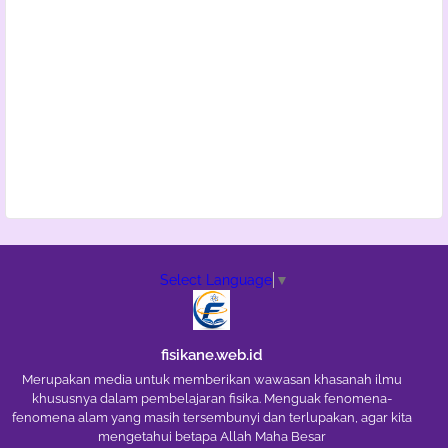
Select Language
▼
fisikane.web.id
Merupakan media untuk memberikan wawasan khasanah ilmu
khususnya dalam pembelajaran fisika. Menguak fenomena-
fenomena alam yang masih tersembunyi dan terlupakan, agar kita
mengetahui betapa Allah Maha Besar