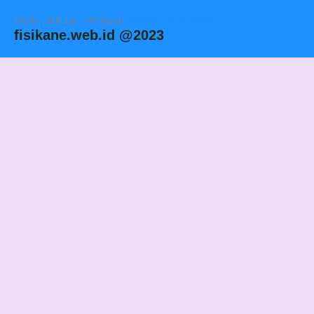
Otak - atik by - mr.iksan
Blogger Templates
fisikane.web.id @2023