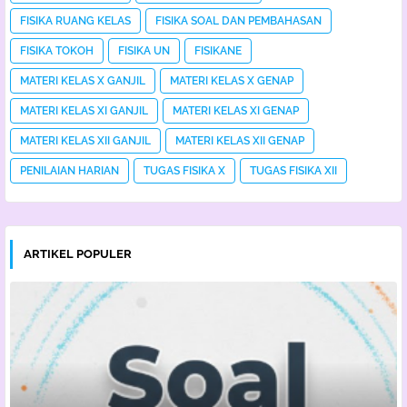
FISIKA RUANG KELAS
FISIKA SOAL DAN PEMBAHASAN
FISIKA TOKOH
FISIKA UN
FISIKANE
MATERI KELAS X GANJIL
MATERI KELAS X GENAP
MATERI KELAS XI GANJIL
MATERI KELAS XI GENAP
MATERI KELAS XII GANJIL
MATERI KELAS XII GENAP
PENILAIAN HARIAN
TUGAS FISIKA X
TUGAS FISIKA XII
ARTIKEL POPULER