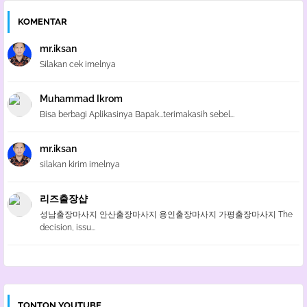
KOMENTAR
mr.iksan
Silakan cek imelnya
Muhammad Ikrom
Bisa berbagi Aplikasinya Bapak...terimakasih sebel...
mr.iksan
silakan kirim imelnya
리즈출장샵
성남출장마사지 안산출장마사지 용인출장마사지 가평출장마사지 The
decision, issu...
TONTON YOUTUBE