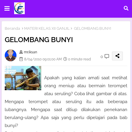
Beranda
MATERI KELAS XII GANJIL
GELOMBANG BUNYI
GELOMBANG BUNYI
mr.iksan
0
8/04/2010 09:01:00 AM
0 minute read
Apakah yang kalian amati saat melihat
orang meniup atau bermain terompet
atau seruling? Coba lihat gambar di atas.
Mengapa terompet atau seruling itu ada beberapa
lubangnya. Mengapa saat ditiup dilakukan penekanan
berulang-ulang? Apa saja yang perlu dipelajari pada bab
bunyi?