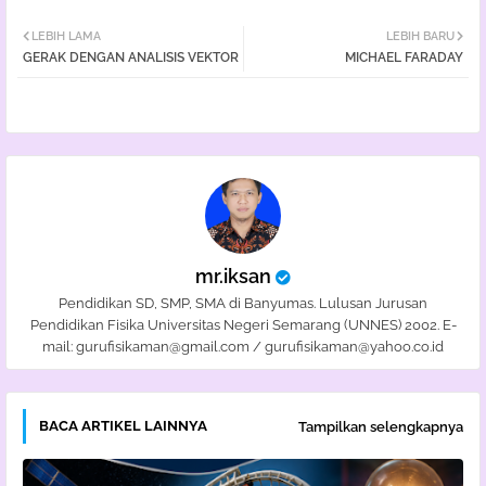
Twi
Wh
LEBIH LAMA
LEBIH BARU
GERAK DENGAN ANALISIS VEKTOR
MICHAEL FARADAY
tter
atsa
pp
mr.iksan
Pendidikan SD, SMP, SMA di Banyumas. Lulusan Jurusan
Pendidikan Fisika Universitas Negeri Semarang (UNNES) 2002. E-
mail: gurufisikaman@gmail.com / gurufisikaman@yahoo.co.id
BACA ARTIKEL LAINNYA
Tampilkan selengkapnya